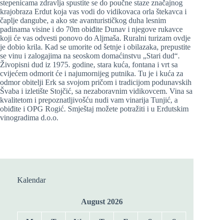
stepenicama zdravlja spustite se do poučne staze značajnog
krajobraza Erdut koja vas vodi do vidikovaca orla štekavca i
čaplje dangube, a ako ste avanturističkog duha lesnim
padinama visine i do 70m obiđite Dunav i njegove rukavce
koji će vas odvesti ponovo do Aljmaša. Ruralni turizam ovdje
je dobio krila. Kad se umorite od šetnje i obilazaka, prepustite
se vinu i zalogajima na seoskom domaćinstvu „Stari dud“.
Živopisni dud iz 1975. godine, stara kuća, fontana i vrt sa
cvijećem odmorit će i najumornijeg putnika. Tu je i kuća za
odmor obitelji Erk sa svojom pričom i tradicijom podunavskih
Švaba i izletište Stojčić, sa nezaboravnim vidikovcem. Vina sa
kvalitetom i prepoznatljivošću nudi vam vinarija Tunjić, a
obiđite i OPG Rogić. Smještaj možete potražiti i u Erdutskim
vinogradima d.o.o.
Kalendar
August 2026