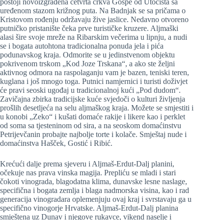
postoji novoizgrađena četvrta crkva Gospe od Utočišta sa
uređenom stazom križnog puta. Na Badnjak se sa pričama o
Kristovom rođenju održavaju žive jaslice. Nedavno otvoreno
putničko pristanište čeka prve turističke kruzere. Aljmaški
alasi šire svoje mreže na Ribarskim večerima u lipnju, a nudi
se i bogata autohtona tradicionalna ponuda jela i pića
podunavskog kraja. Odmorite se u jedinstvenom objektu
pokrivenom trskom „Kod Joze Trskana“, a ako ste željni
aktivnog odmora na raspolaganju vam je bazen, teniski teren,
kuglana i još mnogo toga. Putnici namjernici i turisti doživjet
će pravi seoski ugođaj u tradicionalnoj kući „Pod dudom“.
Zavičajna zbirka tradicijske kuće svjedoči o kulturi življenja
prošlih desetljeća na selu aljmaškog kraja. Možete se smjestiti i
u konobi „Zeko“ i kušati domaće rakije i likere kao i perklet
od soma sa tjesteninom od sira, a na seoskom domaćinstvu
Petrijevčanin probajte najbolje torte i kolače. Smještaj nude i
domaćinstva Hašček, Gostić i Ribić.
Krećući dalje prema sjeveru i Aljmaš-Erdut-Dalj planini,
očekuje nas prava vinska magija. Prepliću se mladi i stari
čokoti vinograda, blagodatna klima, dunavske lesne naslage,
specifična i bogata zemlja i blaga nadmorska visina, kao i rad
generacija vinogradara oplemenjuju ovaj kraj i svrstavaju ga u
specifično vinogorje Hrvatske. Aljmaš-Erdut-Dalj planina
smještena uz Dunav i njegove rukavce, vikend naselje i