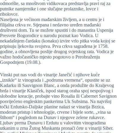
odmorište, sa mnoštvom vidikovaca predstavlja pravi raj za
putnike namjernike i one slučajne prolaznike, lovce i
ribolovce.
Naseljena je većinom mađarskim življem, a u centru je i
filijalna crkva sv. Stjepana i nedavno uređen mađarski
društveni dom. Tu se možete spustiti i do manastira Uspenija
Presvete Bogorodice u narodu poznat kao Vodica. U
nekadašnjem čardaku (konaku) izvire vrlo pitka voda kojoj se
pripisuju ljekovita svojstva. Prva crkva sagrađena je 1758.
godine, a obnovljena poslije drugog svjetskog rata. Vodica je
važno hodočasničko mjesto pogotovo o Preobraženju
Gospodnjem (19.08.).
Vinski put nas vodi do vinarije Janečić i njihove kuće
„iznikle“ iz vinograda i „podruma vremena“, opustite se uz
Kadarku ili Sauvignon Blanc, a onda produžite do Kraljevog
brda i vinarije Klasiček, ispod starog oraha spoj nespojivog i
slobodne kreacije, probajte vino Rosalia ili Cabernet Savignon
posvijećeno engleskim pankerima Uk Subsima. Na najvišoj
točki Erdutsko-Daljske planine nalazi se vinarija Brzica,
moderan pristup i tehnologije, crvene i bijele sorte, „vina sa
štihom“ i pogledom na Dunav i njegove zelene rukavce.
Ljubav prema Dunavu i Erdutu u valovitim vinogradima
utkanim u zrna Žutog Muskanta pronaći ćete u vinariji Siber.