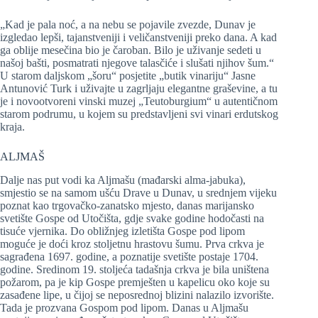
„Kad je pala noć, a na nebu se pojavile zvezde, Dunav je
izgledao lepši, tajanstveniji i veličanstveniji preko dana. A kad
ga oblije mesečina bio je čaroban. Bilo je uživanje sedeti u
našoj bašti, posmatrati njegove talasčiće i slušati njihov šum.“
U starom daljskom „šoru“ posjetite „butik vinariju“ Jasne
Antunović Turk i uživajte u zagrljaju elegantne graševine, a tu
je i novootvoreni vinski muzej „Teutoburgium“ u autentičnom
starom podrumu, u kojem su predstavljeni svi vinari erdutskog
kraja.
ALJMAŠ
Dalje nas put vodi ka Aljmašu (mađarski alma-jabuka),
smjestio se na samom ušću Drave u Dunav, u srednjem vijeku
poznat kao trgovačko-zanatsko mjesto, danas marijansko
svetište Gospe od Utočišta, gdje svake godine hodočasti na
tisuće vjernika. Do obližnjeg izletišta Gospe pod lipom
moguće je doći kroz stoljetnu hrastovu šumu. Prva crkva je
sagrađena 1697. godine, a poznatije svetište postaje 1704.
godine. Sredinom 19. stoljeća tadašnja crkva je bila uništena
požarom, pa je kip Gospe premješten u kapelicu oko koje su
zasađene lipe, u čijoj se neposrednoj blizini nalazilo izvorište.
Tada je prozvana Gospom pod lipom. Danas u Aljmašu