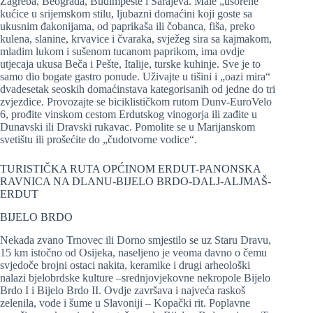
Zagreba, Beograda, Budimpešte i Sarajeva. Male „ušorene“
kućice u srijemskom stilu, ljubazni domaćini koji goste sa
ukusnim đakonijama, od paprikaša ili čobanca, fiša, preko
kulena, slanine, krvavice i čvaraka, svježeg sira sa kajmakom,
mladim lukom i sušenom tucanom paprikom, ima ovdje
utjecaja ukusa Beča i Pešte, Italije, turske kuhinje. Sve je to
samo dio bogate gastro ponude. Uživajte u tišini i „oazi mira“
dvadesetak seoskih domaćinstava kategorisanih od jedne do tri
zvjezdice. Provozajte se biciklističkom rutom Dunv-EuroVelo
6, prođite vinskom cestom Erdutskog vinogorja ili zađite u
Dunavski ili Dravski rukavac. Pomolite se u Marijanskom
svetištu ili prošećite do „čudotvorne vodice“.
TURISTIČKA RUTA OPĆINOM ERDUT-PANONSKA
RAVNICA NA DLANU-BIJELO BRDO-DALJ-ALJMAŠ-
ERDUT
BIJELO BRDO
Nekada zvano Trnovec ili Dorno smjestilo se uz Staru Dravu,
15 km istočno od Osijeka, naseljeno je veoma davno o čemu
svjedoče brojni ostaci nakita, keramike i drugi arheološki
nalazi bjelobrdske kulture –srednjovjekovne nekropole Bijelo
Brdo I i Bijelo Brdo II. Ovdje završava i najveća raskoš
zelenila, vode i šume u Slavoniji – Kopački rit. Poplavne