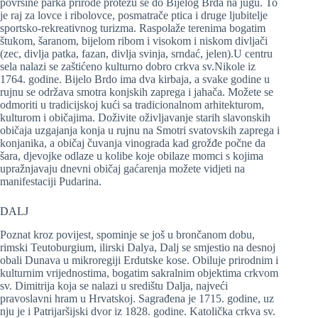
površine parka prirode protežu se do Bijelog Brda na jugu. To
je raj za lovce i ribolovce, posmatrače ptica i druge ljubitelje
sportsko-rekreativnog turizma. Raspolaže terenima bogatim
štukom, šaranom, bijelom ribom i visokom i niskom divljači
(zec, divlja patka, fazan, divlja svinja, srndać, jelen).U centru
sela nalazi se zaštićeno kulturno dobro crkva sv.Nikole iz
1764. godine. Bijelo Brdo ima dva kirbaja, a svake godine u
rujnu se održava smotra konjskih zaprega i jahača. Možete se
odmoriti u tradicijskoj kući sa tradicionalnom arhitekturom,
kulturom i običajima. Doživite oživljavanje starih slavonskih
običaja uzgajanja konja u rujnu na Smotri svatovskih zaprega i
konjanika, a običaj čuvanja vinograda kad grožđe počne da
šara, djevojke odlaze u kolibe koje obilaze momci s kojima
upražnjavaju dnevni običaj gaćarenja možete vidjeti na
manifestaciji Pudarina.
DALJ
Poznat kroz povijest, spominje se još u brončanom dobu,
rimski Teutoburgium, ilirski Dalya, Dalj se smjestio na desnoj
obali Dunava u mikroregiji Erdutske kose. Obiluje prirodnim i
kulturnim vrijednostima, bogatim sakralnim objektima crkvom
sv. Dimitrija koja se nalazi u središtu Dalja, najveći
pravoslavni hram u Hrvatskoj. Sagrađena je 1715. godine, uz
nju je i Patrijaršijski dvor iz 1828. godine. Katolička crkva sv.