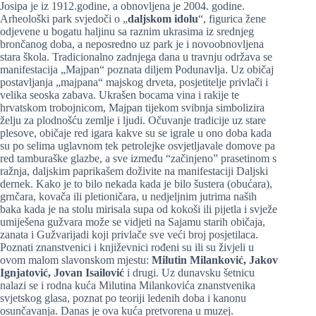
Josipa je iz 1912.godine, a obnovljena je 2004. godine.
Arheološki park svjedoči o „
daljskom idolu
“, figurica žene
odjevene u bogatu haljinu sa raznim ukrasima iz srednjeg
brončanog doba, a neposredno uz park je i novoobnovljena
stara škola. Tradicionalno zadnjega dana u travnju održava se
manifestacija „Majpan“ poznata diljem Podunavlja. Uz običaj
postavljanja „majpana“ majskog drveta, posjetitelje privlači i
velika seoska zabava. Ukrašen bocama vina i rakije te
hrvatskom trobojnicom, Majpan tijekom svibnja simbolizira
želju za plodnošću zemlje i ljudi. Očuvanje tradicije uz stare
plesove, običaje red igara kakve su se igrale u ono doba kada
su po selima uglavnom tek petrolejke osvjetljavale domove pa
red tamburaške glazbe, a sve između “začinjeno” prasetinom s
ražnja, daljskim paprikašem doživite na manifestaciji Daljski
dernek. Kako je to bilo nekada kada je bilo šustera (obućara),
grnčara, kovača ili pletioničara, u nedjeljnim jutrima naših
baka kada je na stolu mirisala supa od kokoši ili pijetla i svježe
umiješena gužvara može se vidjeti na Sajamu starih običaja,
zanata i Gužvarijadi koji privlače sve veći broj posjetilaca.
Poznati znanstvenici i književnici rođeni su ili su živjeli u
ovom malom slavonskom mjestu:
Milutin Milanković, Jakov
Ignjatović, Jovan Isailović
i drugi. Uz dunavsku šetnicu
nalazi se i rodna kuća Milutina Milankovića znanstvenika
svjetskog glasa, poznat po teoriji ledenih doba i kanonu
osunčavanja. Danas je ova kuća pretvorena u muzej.