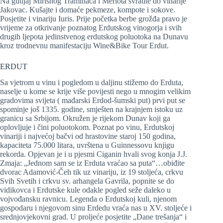
Na gutljaj Mirisnog Traminaca i Merlota svratite do vinarije
Jakovac. Kušajte i domaće pekmeze, kompote i sokove.
Posjetite i vinariju Iuris. Prije početka berbe grožđa pravo je
vrijeme za otkrivanje poznatog Erdutskog vinogorja i svih
drugih ljepota jedinstvenog erdutskog poluotoka na Dunavu
kroz trodnevnu manifestaciju Wine&Bike Tour Erdut.
ERDUT
Sa vjetrom u vinu i pogledom u daljinu stižemo do Erduta,
naselje u kome se krije više povijesti nego u mnogim velikim
gradovima svijeta ( mađarski Erdod-šumski put) prvi put se
spominje još 1335. godine, smješten na krajnjem istoku uz
granicu sa Srbijom. Okružen je rijekom Dunav koji ga
oplovljuje i čini poluotokom. Poznat po vinu, Erdutskoj
vinariji i najvećoj bačvi od hrastovine staroj 150 godina,
kapaciteta 75.000 litara, uvrštena u Guinnessovu knjigu
rekorda. Opjevan je i u pjesmi Ciganin hvali svog konja J.J.
Zmaja: „Jednom sam se iz Erduta vraćao sa puta“…obiđite
dvorac Adamović-Čeh tik uz vinariju, iz 19 stoljeća, crkvu
Svih Svetih i crkvu sv. arhangela Gavrila, popnite se do
vidikovca i Erdutske kule odakle pogled seže daleko u
vojvođansku ravnicu. Legenda o Erdutskoj kuli, njenom
gospodaru i njegovom sinu Erdedu vraća nas u XV. stoljeće i
srednjovjekovni grad. U proljeće posjetite „Dane trešanja“ i