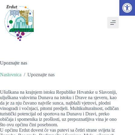
Open toolbar
Skip
to
content
Upoznajte nas
Naslovnica
/
Upoznajte nas
Ušuškana na krajnjem istoku Republike Hrvatske u Slavoniji,
uljuškana valovima Dunava na istoku i Drave na sjeveru, kao
da je za nju čuvano najviše sunca, najblaži vjetrovi, plodni
vinogradi i voćnjaci, pitomi predjeli. Multikulturalnost, odličan
turistički potencijal od sportova na Dunavu i Dravi, preko
običaja i spomenika iz prošlosti, uz prepoznatljiva vina je ono
što ovu općinu čini posebnom.
U općinu Erdut dovest će vas putevi sa četiri strane svijeta iz