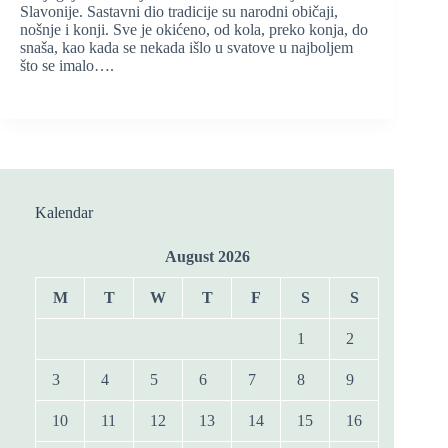
Slavonije. Sastavni dio tradicije su narodni običaji,
nošnje i konji. Sve je okićeno, od kola, preko konja, do
snaša, kao kada se nekada išlo u svatove u najboljem
što se imalo….
Kalendar
August 2026
M
T
W
T
F
S
S
1
2
3
4
5
6
7
8
9
10
11
12
13
14
15
16