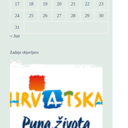
17
18
19
20
21
22
23
24
25
26
27
28
29
30
31
« Jun
Zadnje objavljero