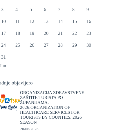
3
4
5
6
7
8
9
10
11
12
13
14
15
16
17
18
19
20
21
22
23
24
25
26
27
28
29
30
31
 Jun
adnje objavljero
ORGANIZACIJA ZDRAVSTVENE
ZAŠTITE TURISTA PO
ŽUPANIJAMA,
2026.ORGANIZATION OF
HEALTHCARE SERVICES FOR
TOURISTS BY COUNTIES, 2026
SEASON
20/06/2026