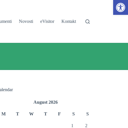
Open toolbar
umenti
Novosti
eVisitor
Kontakt
alendar
August 2026
M
T
W
T
F
S
S
1
2