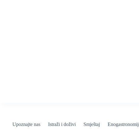
Upoznajte nas
Istraži i doživi
Smještaj
Enogastronomij