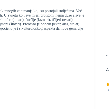
ak mnogih zanimanja koji su postojali stoljećima. Već
i. U svijetu koji sve mjeri profitom, nema duše a sve je
feri (limari), ćurčije (krznari), tišljeri (tesari),
jmani (šinteri). Preostao je poneki pekar, alas, stolar,
agocjeno je i s kulturološkog aspekta da nove genarcije
«
Z