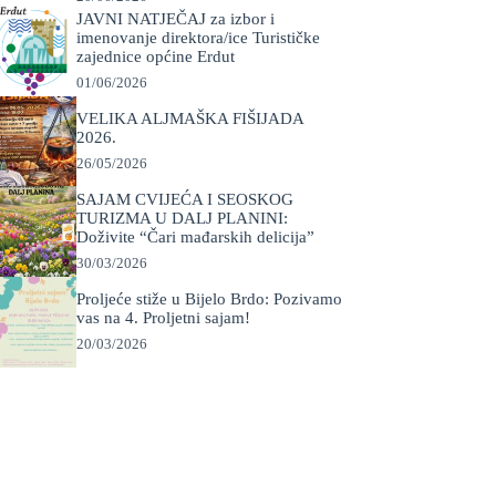
JAVNI NATJEČAJ za izbor i
imenovanje direktora/ice Turističke
zajednice općine Erdut
01/06/2026
VELIKA ALJMAŠKA FIŠIJADA
2026.
26/05/2026
SAJAM CVIJEĆA I SEOSKOG
TURIZMA U DALJ PLANINI:
Doživite “Čari mađarskih delicija”
30/03/2026
Proljeće stiže u Bijelo Brdo: Pozivamo
vas na 4. Proljetni sajam!
20/03/2026