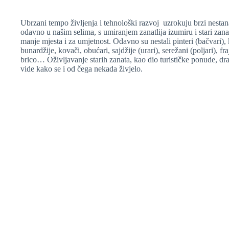
Ubrzani tempo življenja i tehnološki razvoj uzrokuju brzi nestan
odavno u našim selima, s umiranjem zanatlija izumiru i stari zanat
manje mjesta i za umjetnost. Odavno su nestali pinteri (bačvari), klon
bunardžije, kovači, obućari, sajdžije (urari), serežani (poljari), fra
brico… Oživljavanje starih zanata, kao dio turističke ponude, dr
vide kako se i od čega nekada živjelo.