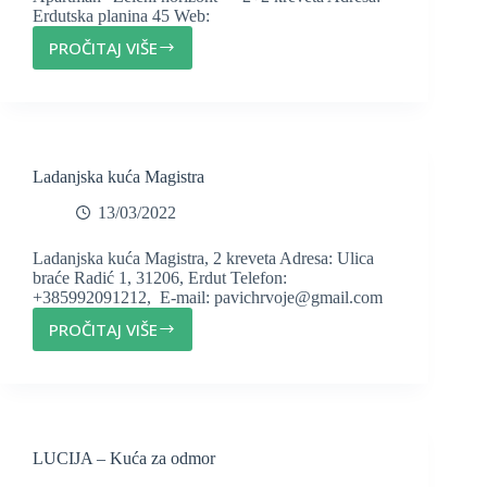
Erdutska planina 45 Web:
PROČITAJ VIŠE
APARTMAN
ZELENI
HORIZONT
Ladanjska kuća Magistra
13/03/2022
Ladanjska kuća Magistra, 2 kreveta Adresa: Ulica
braće Radić 1, 31206, Erdut Telefon:
+385992091212, E-mail: pavichrvoje@gmail.com
PROČITAJ VIŠE
LADANJSKA
KUĆA
MAGISTRA
LUCIJA – Kuća za odmor