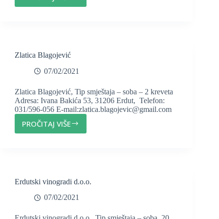
KUĆA
ZA
ODMOR
“PETRA”
Zlatica Blagojević
07/02/2021
Zlatica Blagojević, Tip smještaja – soba – 2 kreveta
Adresa: Ivana Bakića 53, 31206 Erdut, Telefon:
031/596-056 E-mail:zlatica.blagojevic@gmail.com
PROČITAJ VIŠE
ZLATICA
BLAGOJEVIĆ
Erdutski vinogradi d.o.o.
07/02/2021
Erdutski vinogradi d.o.o., Tip smještaja – soba, 20