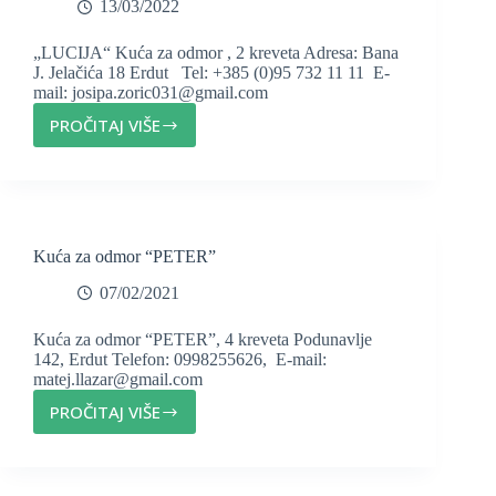
13/03/2022
„LUCIJA“ Kuća za odmor , 2 kreveta Adresa: Bana
J. Jelačića 18 Erdut Tel: +385 (0)95 732 11 11 E-
mail: josipa.zoric031@gmail.com
PROČITAJ VIŠE
LUCIJA
–
KUĆA
ZA
ODMOR
Kuća za odmor “PETER”
07/02/2021
Kuća za odmor “PETER”, 4 kreveta Podunavlje
142, Erdut Telefon: 0998255626, E-mail:
matej.llazar@gmail.com
PROČITAJ VIŠE
KUĆA
ZA
ODMOR
“PETER”