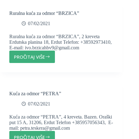
Ruralna kuća za odmor “BRZICA”
07/02/2021
Ruralna kuća za odmor “BRZICA”, 2 kreveta
Erdutska planina 18, Erdut Telefon: +38592973410,
E-mail: ivo.brzicahbv9@gmail.com
PROČITAJ VIŠE
RURALNA
KUĆA
ZA
ODMOR
“BRZICA”
Kuća za odmor “PETRA”
07/02/2021
Kuća za odmor “PETRA”, 4 kreveta. Bazen. Oraški
put 15 A, 31206, Erdut Telefon +385957056343, E-
mail: petra.teskera@gmail.com
PROČITAJ VIŠE