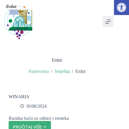
Open toolbar
Skip
to
content
Erdut
Naslovnica
/
Smještaj
/
Erdut
WINARIA
30/08/2024
Ruralna kuća zo odmor i enoteka
PROČITAJ VIŠE