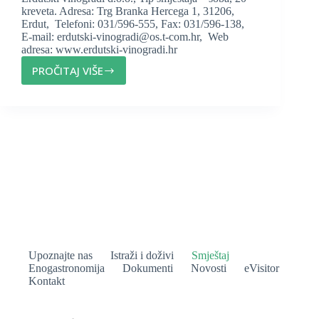
kreveta. Adresa: Trg Branka Hercega 1, 31206,
Erdut, Telefoni: 031/596-555, Fax: 031/596-138,
E-mail: erdutski-vinogradi@os.t-com.hr, Web
adresa: www.erdutski-vinogradi.hr
PROČITAJ VIŠE
ERDUTSKI
VINOGRADI
D.O.O.
Upoznajte nas
Istraži i doživi
Smještaj
Enogastronomija
Dokumenti
Novosti
eVisitor
Kontakt