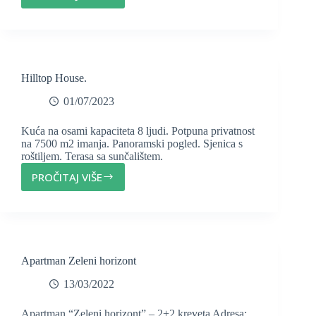
WINARIA
Hilltop House.
01/07/2023
Kuća na osami kapaciteta 8 ljudi. Potpuna privatnost
na 7500 m2 imanja. Panoramski pogled. Sjenica s
roštiljem. Terasa sa sunčalištem.
PROČITAJ VIŠE
HILLTOP
HOUSE.
Apartman Zeleni horizont
13/03/2022
Apartman “Zeleni horizont” – 2+2 kreveta Adresa: