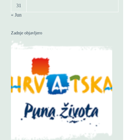
31
« Jun
Zadnje objavljero