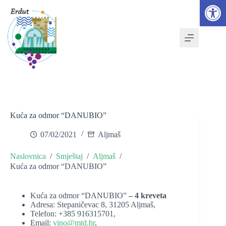
Open toolbar
Skip
to
content
Kuća za odmor “DANUBIO”
07/02/2021
Aljmaš
Naslovnica
/
Smještaj
/
Aljmaš
/
Kuća za odmor “DANUBIO”
Kuća za odmor “DANUBIO”
– 4 kreveta
Adresa: Stepaničevac 8, 31205 Aljmaš,
Telefon: +385 916315701,
Email:
vino@mtd.hr
,